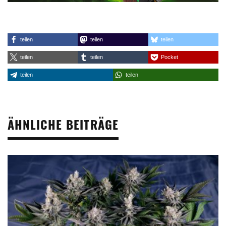
teilen
teilen
teilen
teilen
teilen
Pocket
teilen
teilen
ÄHNLICHE BEITRÄGE