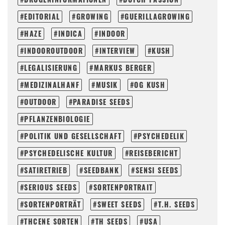
EDITORIAL
GROWING
GUERILLAGROWING
HAZE
INDICA
INDOOR
INDOOROUTDOOR
INTERVIEW
KUSH
LEGALISIERUNG
MARKUS BERGER
MEDIZINALHANF
MUSIK
OG KUSH
OUTDOOR
PARADISE SEEDS
PFLANZENBIOLOGIE
POLITIK UND GESELLSCHAFT
PSYCHEDELIK
PSYCHEDELISCHE KULTUR
REISEBERICHT
SATIRETRIEB
SEEDBANK
SENSI SEEDS
SERIOUS SEEDS
SORTENPORTRAIT
SORTENPORTRÄT
SWEET SEEDS
T.H. SEEDS
THCENE SORTEN
TH SEEDS
USA