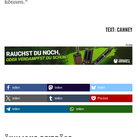
können.“
TEXT
:
CANNEY
teilen
teilen
teilen
teilen
teilen
Pocket
teilen
teilen