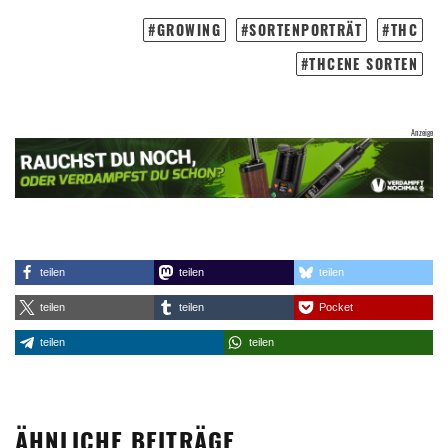
GROWING
SORTENPORTRÄT
THC
THCENE SORTEN
teilen
teilen
teilen
teilen
teilen
Pocket
teilen
teilen
ÄHNLICHE BEITRÄGE