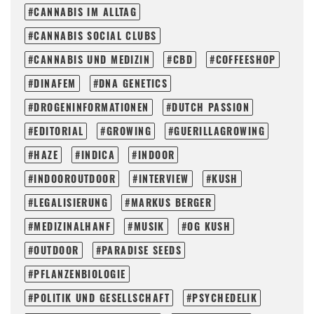
CANNABIS IM ALLTAG
CANNABIS SOCIAL CLUBS
CANNABIS UND MEDIZIN
CBD
COFFEESHOP
DINAFEM
DNA GENETICS
DROGENINFORMATIONEN
DUTCH PASSION
EDITORIAL
GROWING
GUERILLAGROWING
HAZE
INDICA
INDOOR
INDOOROUTDOOR
INTERVIEW
KUSH
LEGALISIERUNG
MARKUS BERGER
MEDIZINALHANF
MUSIK
OG KUSH
OUTDOOR
PARADISE SEEDS
PFLANZENBIOLOGIE
POLITIK UND GESELLSCHAFT
PSYCHEDELIK