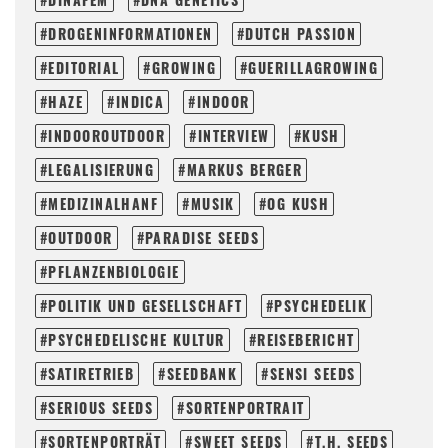
DROGENINFORMATIONEN
DUTCH PASSION
EDITORIAL
GROWING
GUERILLAGROWING
HAZE
INDICA
INDOOR
INDOOROUTDOOR
INTERVIEW
KUSH
LEGALISIERUNG
MARKUS BERGER
MEDIZINALHANF
MUSIK
OG KUSH
OUTDOOR
PARADISE SEEDS
PFLANZENBIOLOGIE
POLITIK UND GESELLSCHAFT
PSYCHEDELIK
PSYCHEDELISCHE KULTUR
REISEBERICHT
SATIRETRIEB
SEEDBANK
SENSI SEEDS
SERIOUS SEEDS
SORTENPORTRAIT
SORTENPORTRÄT
SWEET SEEDS
T.H. SEEDS