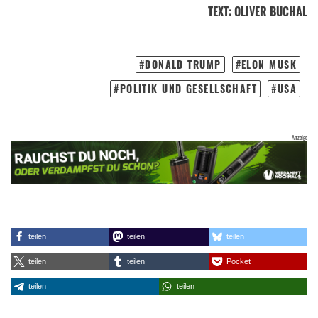
TEXT
:
OLIVER BUCHAL
DONALD TRUMP
ELON MUSK
POLITIK UND GESELLSCHAFT
USA
teilen
teilen
teilen
teilen
teilen
Pocket
teilen
teilen