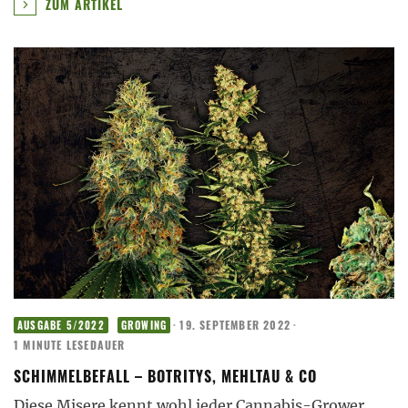
ZUM ARTIKEL
·
19. SEPTEMBER 2022
·
AUSGABE 5/2022
GROWING
1 MINUTE LESEDAUER
SCHIMMELBEFALL – BOTRITYS, MEHLTAU & CO
Diese Misere kennt wohl jeder Cannabis-Grower,