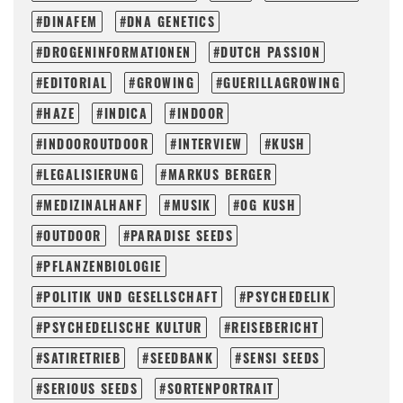
DINAFEM
DNA GENETICS
DROGENINFORMATIONEN
DUTCH PASSION
EDITORIAL
GROWING
GUERILLAGROWING
HAZE
INDICA
INDOOR
INDOOROUTDOOR
INTERVIEW
KUSH
LEGALISIERUNG
MARKUS BERGER
MEDIZINALHANF
MUSIK
OG KUSH
OUTDOOR
PARADISE SEEDS
PFLANZENBIOLOGIE
POLITIK UND GESELLSCHAFT
PSYCHEDELIK
PSYCHEDELISCHE KULTUR
REISEBERICHT
SATIRETRIEB
SEEDBANK
SENSI SEEDS
SERIOUS SEEDS
SORTENPORTRAIT