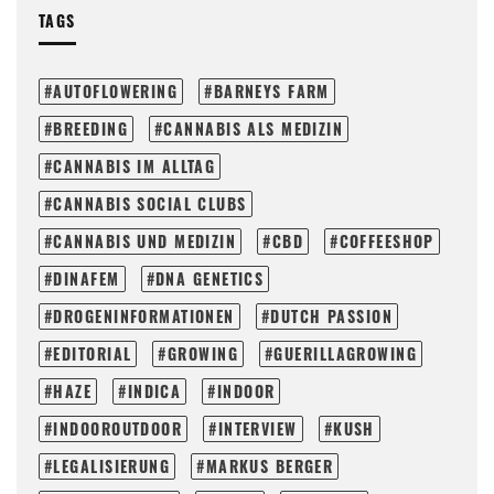
TAGS
AUTOFLOWERING
BARNEYS FARM
BREEDING
CANNABIS ALS MEDIZIN
CANNABIS IM ALLTAG
CANNABIS SOCIAL CLUBS
CANNABIS UND MEDIZIN
CBD
COFFEESHOP
DINAFEM
DNA GENETICS
DROGENINFORMATIONEN
DUTCH PASSION
EDITORIAL
GROWING
GUERILLAGROWING
HAZE
INDICA
INDOOR
INDOOROUTDOOR
INTERVIEW
KUSH
LEGALISIERUNG
MARKUS BERGER