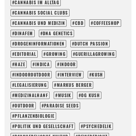
CANNABIS IM ALLTAG
CANNABIS SOCIAL CLUBS
CANNABIS UND MEDIZIN
CBD
COFFEESHOP
DINAFEM
DNA GENETICS
DROGENINFORMATIONEN
DUTCH PASSION
EDITORIAL
GROWING
GUERILLAGROWING
HAZE
INDICA
INDOOR
INDOOROUTDOOR
INTERVIEW
KUSH
LEGALISIERUNG
MARKUS BERGER
MEDIZINALHANF
MUSIK
OG KUSH
OUTDOOR
PARADISE SEEDS
PFLANZENBIOLOGIE
POLITIK UND GESELLSCHAFT
PSYCHEDELIK