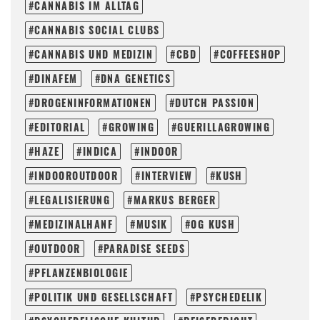
CANNABIS IM ALLTAG
CANNABIS SOCIAL CLUBS
CANNABIS UND MEDIZIN
CBD
COFFEESHOP
DINAFEM
DNA GENETICS
DROGENINFORMATIONEN
DUTCH PASSION
EDITORIAL
GROWING
GUERILLAGROWING
HAZE
INDICA
INDOOR
INDOOROUTDOOR
INTERVIEW
KUSH
LEGALISIERUNG
MARKUS BERGER
MEDIZINALHANF
MUSIK
OG KUSH
OUTDOOR
PARADISE SEEDS
PFLANZENBIOLOGIE
POLITIK UND GESELLSCHAFT
PSYCHEDELIK