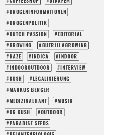
COFFEESHOP
DINAFEM
DROGENINFORMATIONEN
DROGENPOLITIK
DUTCH PASSION
EDITORIAL
GROWING
GUERILLAGROWING
HAZE
INDICA
INDOOR
INDOOROUTDOOR
INTERVIEW
KUSH
LEGALISIERUNG
MARKUS BERGER
MEDIZINALHANF
MUSIK
OG KUSH
OUTDOOR
PARADISE SEEDS
PFLANZENBIOLOGIE