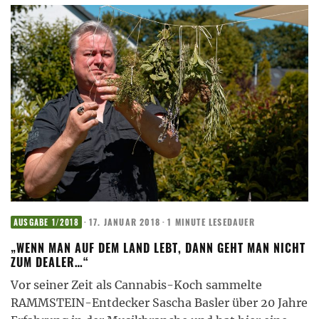
·
17. JANUAR 2018
·
1 MINUTE LESEDAUER
AUSGABE 1/2018
„WENN MAN AUF DEM LAND LEBT, DANN GEHT MAN NICHT
ZUM DEALER…“
Vor seiner Zeit als Cannabis-Koch sammelte
RAMMSTEIN-Entdecker Sascha Basler über 20 Jahre