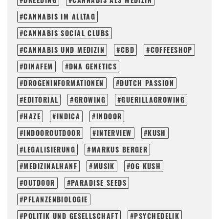
CANNABIS IM ALLTAG
CANNABIS SOCIAL CLUBS
CANNABIS UND MEDIZIN
CBD
COFFEESHOP
DINAFEM
DNA GENETICS
DROGENINFORMATIONEN
DUTCH PASSION
EDITORIAL
GROWING
GUERILLAGROWING
HAZE
INDICA
INDOOR
INDOOROUTDOOR
INTERVIEW
KUSH
LEGALISIERUNG
MARKUS BERGER
MEDIZINALHANF
MUSIK
OG KUSH
OUTDOOR
PARADISE SEEDS
PFLANZENBIOLOGIE
POLITIK UND GESELLSCHAFT
PSYCHEDELIK