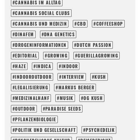
CANNABIS IM ALLTAG
CANNABIS SOCIAL CLUBS
CANNABIS UND MEDIZIN
CBD
COFFEESHOP
DINAFEM
DNA GENETICS
DROGENINFORMATIONEN
DUTCH PASSION
EDITORIAL
GROWING
GUERILLAGROWING
HAZE
INDICA
INDOOR
INDOOROUTDOOR
INTERVIEW
KUSH
LEGALISIERUNG
MARKUS BERGER
MEDIZINALHANF
MUSIK
OG KUSH
OUTDOOR
PARADISE SEEDS
PFLANZENBIOLOGIE
POLITIK UND GESELLSCHAFT
PSYCHEDELIK