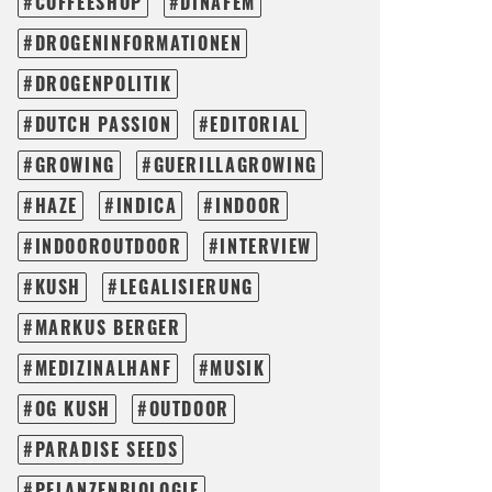
COFFEESHOP
DINAFEM
DROGENINFORMATIONEN
DROGENPOLITIK
DUTCH PASSION
EDITORIAL
GROWING
GUERILLAGROWING
HAZE
INDICA
INDOOR
INDOOROUTDOOR
INTERVIEW
KUSH
LEGALISIERUNG
MARKUS BERGER
MEDIZINALHANF
MUSIK
OG KUSH
OUTDOOR
PARADISE SEEDS
PFLANZENBIOLOGIE