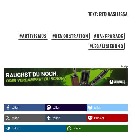
TEXT
:
RED VASILISSA
AKTIVISMUS
DEMONSTRATION
HANFPARADE
LEGALISIERUNG
teilen
teilen
teilen
teilen
teilen
Pocket
teilen
teilen