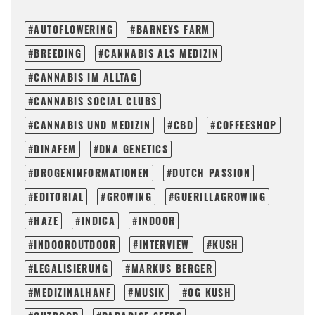
AUTOFLOWERING
BARNEYS FARM
BREEDING
CANNABIS ALS MEDIZIN
CANNABIS IM ALLTAG
CANNABIS SOCIAL CLUBS
CANNABIS UND MEDIZIN
CBD
COFFEESHOP
DINAFEM
DNA GENETICS
DROGENINFORMATIONEN
DUTCH PASSION
EDITORIAL
GROWING
GUERILLAGROWING
HAZE
INDICA
INDOOR
INDOOROUTDOOR
INTERVIEW
KUSH
LEGALISIERUNG
MARKUS BERGER
MEDIZINALHANF
MUSIK
OG KUSH