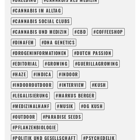
CANNABIS IM ALLTAG
CANNABIS SOCIAL CLUBS
CANNABIS UND MEDIZIN
CBD
COFFEESHOP
DINAFEM
DNA GENETICS
DROGENINFORMATIONEN
DUTCH PASSION
EDITORIAL
GROWING
GUERILLAGROWING
HAZE
INDICA
INDOOR
INDOOROUTDOOR
INTERVIEW
KUSH
LEGALISIERUNG
MARKUS BERGER
MEDIZINALHANF
MUSIK
OG KUSH
OUTDOOR
PARADISE SEEDS
PFLANZENBIOLOGIE
POLITIK UND GESELLSCHAFT
PSYCHEDELIK