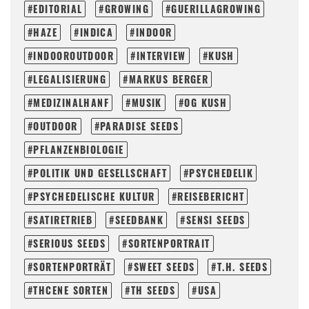
EDITORIAL
GROWING
GUERILLAGROWING
HAZE
INDICA
INDOOR
INDOOROUTDOOR
INTERVIEW
KUSH
LEGALISIERUNG
MARKUS BERGER
MEDIZINALHANF
MUSIK
OG KUSH
OUTDOOR
PARADISE SEEDS
PFLANZENBIOLOGIE
POLITIK UND GESELLSCHAFT
PSYCHEDELIK
PSYCHEDELISCHE KULTUR
REISEBERICHT
SATIRETRIEB
SEEDBANK
SENSI SEEDS
SERIOUS SEEDS
SORTENPORTRAIT
SORTENPORTRÄT
SWEET SEEDS
T.H. SEEDS
THCENE SORTEN
TH SEEDS
USA