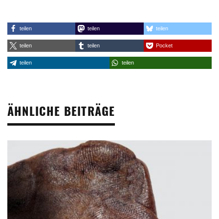
teilen
teilen
teilen
teilen
teilen
Pocket
teilen
teilen
ÄHNLICHE BEITRÄGE