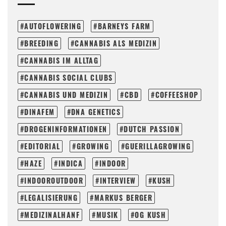
AUTOFLOWERING
BARNEYS FARM
BREEDING
CANNABIS ALS MEDIZIN
CANNABIS IM ALLTAG
CANNABIS SOCIAL CLUBS
CANNABIS UND MEDIZIN
CBD
COFFEESHOP
DINAFEM
DNA GENETICS
DROGENINFORMATIONEN
DUTCH PASSION
EDITORIAL
GROWING
GUERILLAGROWING
HAZE
INDICA
INDOOR
INDOOROUTDOOR
INTERVIEW
KUSH
LEGALISIERUNG
MARKUS BERGER
MEDIZINALHANF
MUSIK
OG KUSH