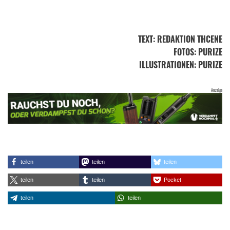
TEXT
:
REDAKTION THCENE
FOTOS
: PURIZE
ILLUSTRATIONEN
: PURIZE
teilen
teilen
teilen
teilen
teilen
Pocket
teilen
teilen