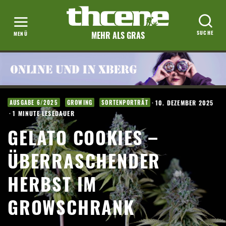
MEHR ALS GRAS
·
10. DEZEMBER 2025
AUSGABE 6/2025
GROWING
SORTENPORTRÄT
·
1 MINUTE LESEDAUER
GELATO COOKIES –
ÜBERRASCHENDER
HERBST IM
GROWSCHRANK