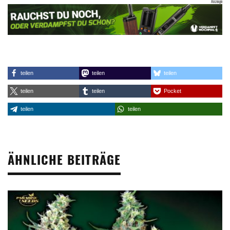
teilen
teilen
teilen
teilen
teilen
Pocket
teilen
teilen
ÄHNLICHE BEITRÄGE