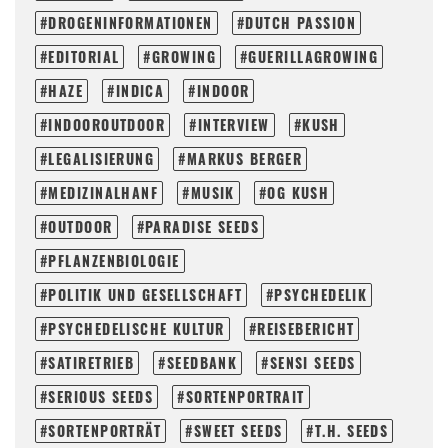
DROGENINFORMATIONEN
DUTCH PASSION
EDITORIAL
GROWING
GUERILLAGROWING
HAZE
INDICA
INDOOR
INDOOROUTDOOR
INTERVIEW
KUSH
LEGALISIERUNG
MARKUS BERGER
MEDIZINALHANF
MUSIK
OG KUSH
OUTDOOR
PARADISE SEEDS
PFLANZENBIOLOGIE
POLITIK UND GESELLSCHAFT
PSYCHEDELIK
PSYCHEDELISCHE KULTUR
REISEBERICHT
SATIRETRIEB
SEEDBANK
SENSI SEEDS
SERIOUS SEEDS
SORTENPORTRAIT
SORTENPORTRÄT
SWEET SEEDS
T.H. SEEDS