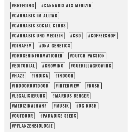
BREEDING
CANNABIS ALS MEDIZIN
CANNABIS IM ALLTAG
CANNABIS SOCIAL CLUBS
CANNABIS UND MEDIZIN
CBD
COFFEESHOP
DINAFEM
DNA GENETICS
DROGENINFORMATIONEN
DUTCH PASSION
EDITORIAL
GROWING
GUERILLAGROWING
HAZE
INDICA
INDOOR
INDOOROUTDOOR
INTERVIEW
KUSH
LEGALISIERUNG
MARKUS BERGER
MEDIZINALHANF
MUSIK
OG KUSH
OUTDOOR
PARADISE SEEDS
PFLANZENBIOLOGIE