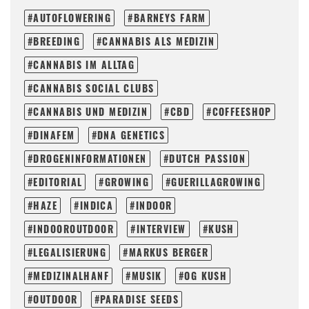
AUTOFLOWERING
BARNEYS FARM
BREEDING
CANNABIS ALS MEDIZIN
CANNABIS IM ALLTAG
CANNABIS SOCIAL CLUBS
CANNABIS UND MEDIZIN
CBD
COFFEESHOP
DINAFEM
DNA GENETICS
DROGENINFORMATIONEN
DUTCH PASSION
EDITORIAL
GROWING
GUERILLAGROWING
HAZE
INDICA
INDOOR
INDOOROUTDOOR
INTERVIEW
KUSH
LEGALISIERUNG
MARKUS BERGER
MEDIZINALHANF
MUSIK
OG KUSH
OUTDOOR
PARADISE SEEDS