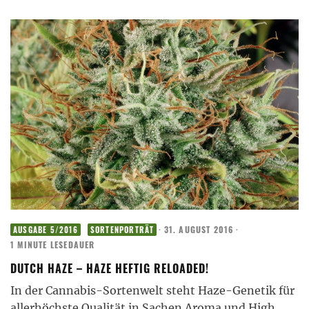
·
31. AUGUST 2016
·
AUSGABE 5/2016
SORTENPORTRÄT
1 MINUTE LESEDAUER
DUTCH HAZE – HAZE HEFTIG RELOADED!
In der Cannabis-Sortenwelt steht Haze-Genetik für
allerhöchste Qualität in Sachen Aroma und High.