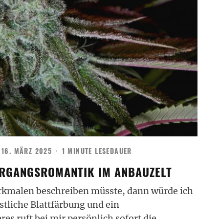
16. MÄRZ 2025
·
1 MINUTE LESEDAUER
ERGANGSROMANTIK IM ANBAUZELT
erkmalen beschreiben müsste, dann würde ich
tliche Blattfärbung und ein
es ruft bei mir persönlich sofort die