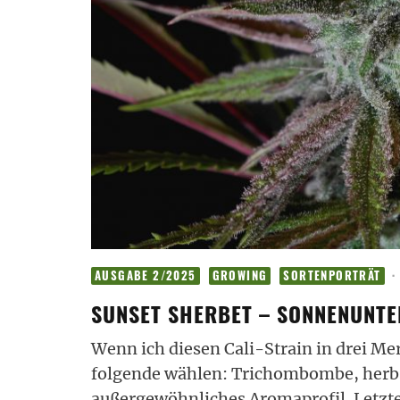
·
AUSGABE 2/2025
GROWING
SORTENPORTRÄT
SUNSET SHERBET – SONNENUNT
Wenn ich diesen Cali-Strain in drei M
folgende wählen: Trichombombe, herbs
außergewöhnliches Aromaprofil. Letzter