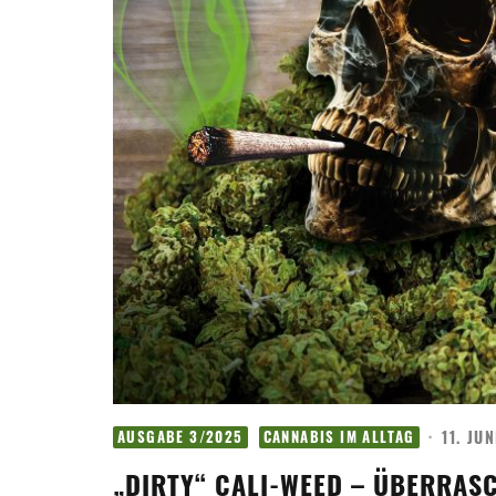
·
11. JU
AUSGABE 3/2025
CANNABIS IM ALLTAG
„DIRTY“ CALI-WEED – ÜBERRAS