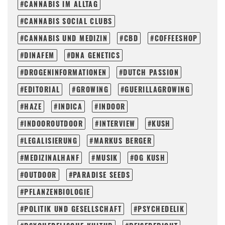
CANNABIS IM ALLTAG
CANNABIS SOCIAL CLUBS
CANNABIS UND MEDIZIN
CBD
COFFEESHOP
DINAFEM
DNA GENETICS
DROGENINFORMATIONEN
DUTCH PASSION
EDITORIAL
GROWING
GUERILLAGROWING
HAZE
INDICA
INDOOR
INDOOROUTDOOR
INTERVIEW
KUSH
LEGALISIERUNG
MARKUS BERGER
MEDIZINALHANF
MUSIK
OG KUSH
OUTDOOR
PARADISE SEEDS
PFLANZENBIOLOGIE
POLITIK UND GESELLSCHAFT
PSYCHEDELIK