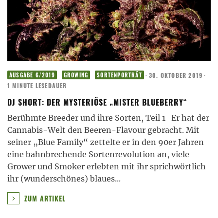
·
30. OKTOBER 2019
·
AUSGABE 6/2019
GROWING
SORTENPORTRÄT
1 MINUTE LESEDAUER
DJ SHORT: DER MYSTERIÖSE „MISTER BLUEBERRY“
Berühmte Breeder und ihre Sorten, Teil 1 Er hat der
Cannabis-Welt den Beeren-Flavour gebracht. Mit
seiner „Blue Family“ zettelte er in den 90er Jahren
eine bahnbrechende Sortenrevolution an, viele
Grower und Smoker erlebten mit ihr sprichwörtlich
ihr (wunderschönes) blaues
...
ZUM ARTIKEL