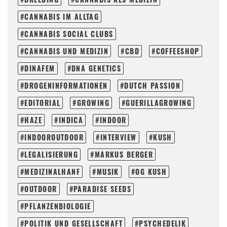
CANNABIS IM ALLTAG
CANNABIS SOCIAL CLUBS
CANNABIS UND MEDIZIN
CBD
COFFEESHOP
DINAFEM
DNA GENETICS
DROGENINFORMATIONEN
DUTCH PASSION
EDITORIAL
GROWING
GUERILLAGROWING
HAZE
INDICA
INDOOR
INDOOROUTDOOR
INTERVIEW
KUSH
LEGALISIERUNG
MARKUS BERGER
MEDIZINALHANF
MUSIK
OG KUSH
OUTDOOR
PARADISE SEEDS
PFLANZENBIOLOGIE
POLITIK UND GESELLSCHAFT
PSYCHEDELIK