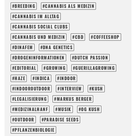
BREEDING
CANNABIS ALS MEDIZIN
CANNABIS IM ALLTAG
CANNABIS SOCIAL CLUBS
CANNABIS UND MEDIZIN
CBD
COFFEESHOP
DINAFEM
DNA GENETICS
DROGENINFORMATIONEN
DUTCH PASSION
EDITORIAL
GROWING
GUERILLAGROWING
HAZE
INDICA
INDOOR
INDOOROUTDOOR
INTERVIEW
KUSH
LEGALISIERUNG
MARKUS BERGER
MEDIZINALHANF
MUSIK
OG KUSH
OUTDOOR
PARADISE SEEDS
PFLANZENBIOLOGIE