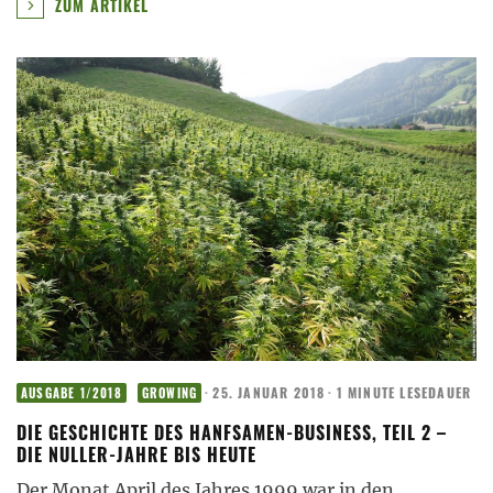
ZUM ARTIKEL
·
25. JANUAR 2018
·
1 MINUTE LESEDAUER
AUSGABE 1/2018
GROWING
DIE GESCHICHTE DES HANFSAMEN-BUSINESS, TEIL 2 –
DIE NULLER-JAHRE BIS HEUTE
Der Monat April des Jahres 1999 war in den