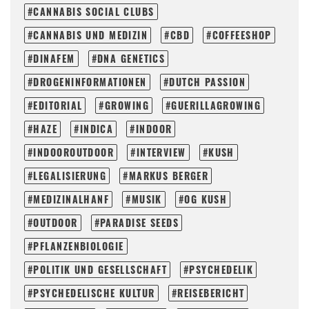
CANNABIS SOCIAL CLUBS
CANNABIS UND MEDIZIN
CBD
COFFEESHOP
DINAFEM
DNA GENETICS
DROGENINFORMATIONEN
DUTCH PASSION
EDITORIAL
GROWING
GUERILLAGROWING
HAZE
INDICA
INDOOR
INDOOROUTDOOR
INTERVIEW
KUSH
LEGALISIERUNG
MARKUS BERGER
MEDIZINALHANF
MUSIK
OG KUSH
OUTDOOR
PARADISE SEEDS
PFLANZENBIOLOGIE
POLITIK UND GESELLSCHAFT
PSYCHEDELIK
PSYCHEDELISCHE KULTUR
REISEBERICHT