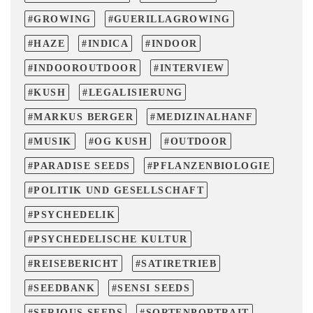
GROWING
GUERILLAGROWING
HAZE
INDICA
INDOOR
INDOOROUTDOOR
INTERVIEW
KUSH
LEGALISIERUNG
MARKUS BERGER
MEDIZINALHANF
MUSIK
OG KUSH
OUTDOOR
PARADISE SEEDS
PFLANZENBIOLOGIE
POLITIK UND GESELLSCHAFT
PSYCHEDELIK
PSYCHEDELISCHE KULTUR
REISEBERICHT
SATIRETRIEB
SEEDBANK
SENSI SEEDS
SERIOUS SEEDS
SORTENPORTRAIT