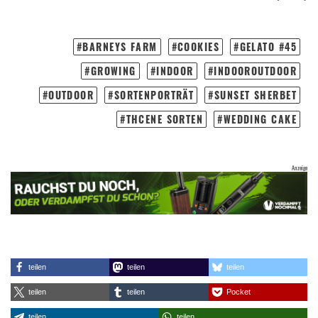
BARNEYS FARM
COOKIES
GELATO #45
GROWING
INDOOR
INDOOROUTDOOR
OUTDOOR
SORTENPORTRÄT
SUNSET SHERBET
THCENE SORTEN
WEDDING CAKE
teilen
teilen
teilen
teilen
teilen
Pocket
teilen
teilen