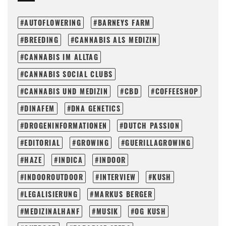
AUTOFLOWERING
BARNEYS FARM
BREEDING
CANNABIS ALS MEDIZIN
CANNABIS IM ALLTAG
CANNABIS SOCIAL CLUBS
CANNABIS UND MEDIZIN
CBD
COFFEESHOP
DINAFEM
DNA GENETICS
DROGENINFORMATIONEN
DUTCH PASSION
EDITORIAL
GROWING
GUERILLAGROWING
HAZE
INDICA
INDOOR
INDOOROUTDOOR
INTERVIEW
KUSH
LEGALISIERUNG
MARKUS BERGER
MEDIZINALHANF
MUSIK
OG KUSH