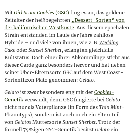
Mit
Girl Scout Cookies
(GSC)
fing es an, das goldene
Zeitalter der heißbegehrten
„Dessert-Sorten“ von
der kalifornischen Westküste
. Aus diesem epochalen
Strain entstanden im Laufe der Jahre zahllose
Hybride – und viele von ihnen, wie z. B.
Wedding
Cake
oder
Sunset Sherbet
, erlangten gleichfalls
Kultstatus. Doch einer ihrer Abkömmlinge sticht aus
dieser Garde ganz besonders hervor und hat neben
seiner Über-Elternsorte GSC auf dem West Coast-
Sortenthron Platz genommen:
Gelato
.
Gelato
ist zwar besonders eng mit der
Cookies
-
Genetik
verwandt, denn GSC fungierte bei
Gelato
nicht nur als Vaterpflanze (in Form des
Thin Mint
-
Phänotyps), sondern ist auch noch ein Elternteil
von
Gelatos
Muttersorte
Sunset Sherbet
. Trotz der
formell 75%igen
GSC
-Genetik besitzt
Gelato
ein