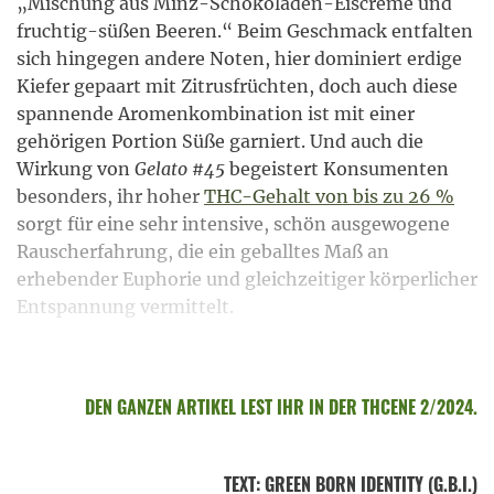
„Mischung aus Minz-Schokoladen-Eiscreme und
fruchtig-süßen Beeren.“ Beim Geschmack entfalten
sich hingegen andere Noten, hier dominiert erdige
Kiefer gepaart mit Zitrusfrüchten, doch auch diese
spannende Aromenkombination ist mit einer
gehörigen Portion Süße garniert. Und auch die
Wirkung von
Gelato #45
begeistert Konsumenten
besonders, ihr hoher
THC-Gehalt von bis zu 26 %
sorgt für eine sehr intensive, schön ausgewogene
Rauscherfahrung, die ein geballtes Maß an
erhebender Euphorie und gleichzeitiger körperlicher
Entspannung vermittelt.
DEN GANZEN ARTIKEL LEST IHR IN DER THCENE 2/2024.
TEXT
:
GREEN BORN IDENTITY (G.B.I.)