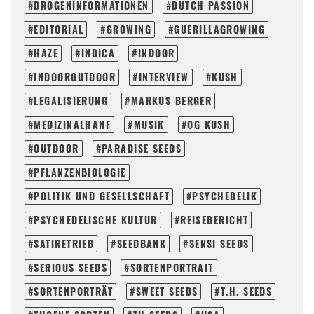
DROGENINFORMATIONEN
DUTCH PASSION
EDITORIAL
GROWING
GUERILLAGROWING
HAZE
INDICA
INDOOR
INDOOROUTDOOR
INTERVIEW
KUSH
LEGALISIERUNG
MARKUS BERGER
MEDIZINALHANF
MUSIK
OG KUSH
OUTDOOR
PARADISE SEEDS
PFLANZENBIOLOGIE
POLITIK UND GESELLSCHAFT
PSYCHEDELIK
PSYCHEDELISCHE KULTUR
REISEBERICHT
SATIRETRIEB
SEEDBANK
SENSI SEEDS
SERIOUS SEEDS
SORTENPORTRAIT
SORTENPORTRÄT
SWEET SEEDS
T.H. SEEDS