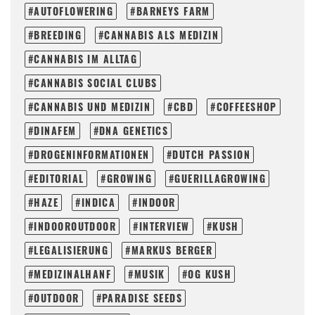
AUTOFLOWERING
BARNEYS FARM
BREEDING
CANNABIS ALS MEDIZIN
CANNABIS IM ALLTAG
CANNABIS SOCIAL CLUBS
CANNABIS UND MEDIZIN
CBD
COFFEESHOP
DINAFEM
DNA GENETICS
DROGENINFORMATIONEN
DUTCH PASSION
EDITORIAL
GROWING
GUERILLAGROWING
HAZE
INDICA
INDOOR
INDOOROUTDOOR
INTERVIEW
KUSH
LEGALISIERUNG
MARKUS BERGER
MEDIZINALHANF
MUSIK
OG KUSH
OUTDOOR
PARADISE SEEDS