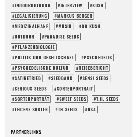
INDOOROUTDOOR
INTERVIEW
KUSH
LEGALISIERUNG
MARKUS BERGER
MEDIZINALHANF
MUSIK
OG KUSH
OUTDOOR
PARADISE SEEDS
PFLANZENBIOLOGIE
POLITIK UND GESELLSCHAFT
PSYCHEDELIK
PSYCHEDELISCHE KULTUR
REISEBERICHT
SATIRETRIEB
SEEDBANK
SENSI SEEDS
SERIOUS SEEDS
SORTENPORTRAIT
SORTENPORTRÄT
SWEET SEEDS
T.H. SEEDS
THCENE SORTEN
TH SEEDS
USA
PARTNERLINKS