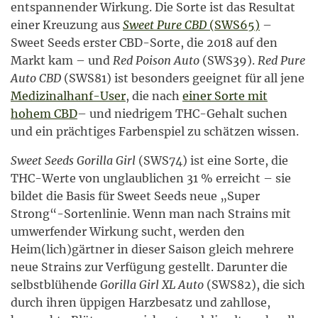
entspannender Wirkung. Die Sorte ist das Resultat
einer Kreuzung aus
Sweet Pure CBD
(SWS65)
–
Sweet Seeds erster CBD-Sorte, die 2018 auf den
Markt kam – und
Red Poison Auto
(SWS39).
Red Pure
Auto CBD
(SWS81) ist besonders geeignet für all jene
Medizinalhanf-User
, die nach
einer Sorte mit
hohem CBD
– und niedrigem THC-Gehalt suchen
und ein prächtiges Farbenspiel zu schätzen wissen.
Sweet Seeds Gorilla Girl
(SWS74) ist eine Sorte, die
THC-Werte von unglaublichen 31 % erreicht – sie
bildet die Basis für Sweet Seeds neue „Super
Strong“-Sortenlinie. Wenn man nach Strains mit
umwerfender Wirkung sucht, werden den
Heim(lich)gärtner in dieser Saison gleich mehrere
neue Strains zur Verfügung gestellt. Darunter die
selbstblühende
Gorilla Girl XL Auto
(SWS82), die sich
durch ihren üppigen Harzbesatz und zahllose,