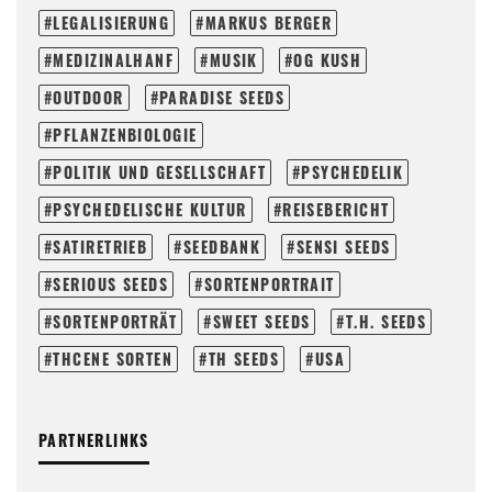
LEGALISIERUNG
MARKUS BERGER
MEDIZINALHANF
MUSIK
OG KUSH
OUTDOOR
PARADISE SEEDS
PFLANZENBIOLOGIE
POLITIK UND GESELLSCHAFT
PSYCHEDELIK
PSYCHEDELISCHE KULTUR
REISEBERICHT
SATIRETRIEB
SEEDBANK
SENSI SEEDS
SERIOUS SEEDS
SORTENPORTRAIT
SORTENPORTRÄT
SWEET SEEDS
T.H. SEEDS
THCENE SORTEN
TH SEEDS
USA
PARTNERLINKS