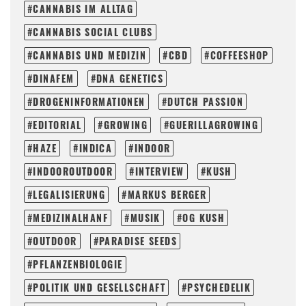
CANNABIS IM ALLTAG
CANNABIS SOCIAL CLUBS
CANNABIS UND MEDIZIN
CBD
COFFEESHOP
DINAFEM
DNA GENETICS
DROGENINFORMATIONEN
DUTCH PASSION
EDITORIAL
GROWING
GUERILLAGROWING
HAZE
INDICA
INDOOR
INDOOROUTDOOR
INTERVIEW
KUSH
LEGALISIERUNG
MARKUS BERGER
MEDIZINALHANF
MUSIK
OG KUSH
OUTDOOR
PARADISE SEEDS
PFLANZENBIOLOGIE
POLITIK UND GESELLSCHAFT
PSYCHEDELIK