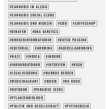
CANNABIS IM ALLTAG
CANNABIS SOCIAL CLUBS
CANNABIS UND MEDIZIN
CBD
COFFEESHOP
DINAFEM
DNA GENETICS
DROGENINFORMATIONEN
DUTCH PASSION
EDITORIAL
GROWING
GUERILLAGROWING
HAZE
INDICA
INDOOR
INDOOROUTDOOR
INTERVIEW
KUSH
LEGALISIERUNG
MARKUS BERGER
MEDIZINALHANF
MUSIK
OG KUSH
OUTDOOR
PARADISE SEEDS
PFLANZENBIOLOGIE
POLITIK UND GESELLSCHAFT
PSYCHEDELIK