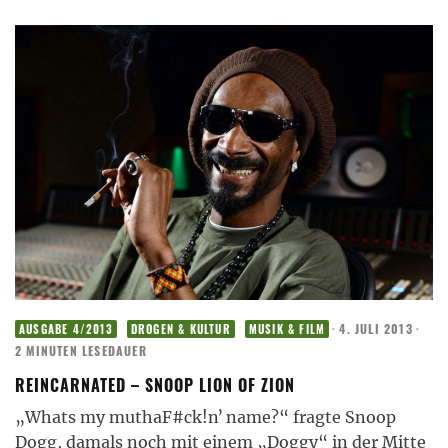
·
4. JULI 2013
·
AUSGABE 4/2013
DROGEN & KULTUR
MUSIK & FILM
2 MINUTEN LESEDAUER
REINCARNATED – SNOOP LION OF ZION
„Whats my muthaF#ck!nʼ name?“ fragte Snoop
Dogg, damals noch mit einem „Doggy“ in der Mitte