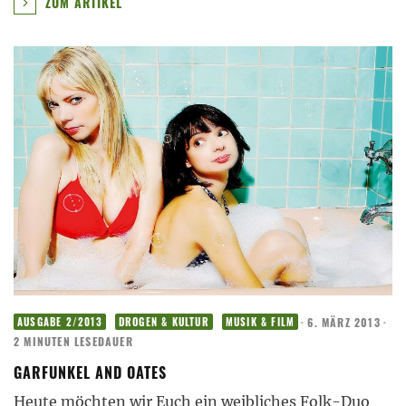
ZUM ARTIKEL
·
6. MÄRZ 2013
·
AUSGABE 2/2013
DROGEN & KULTUR
MUSIK & FILM
2 MINUTEN LESEDAUER
GARFUNKEL AND OATES
Heute möchten wir Euch ein weibliches Folk-Duo