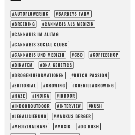
AUTOFLOWERING
BARNEYS FARM
BREEDING
CANNABIS ALS MEDIZIN
CANNABIS IM ALLTAG
CANNABIS SOCIAL CLUBS
CANNABIS UND MEDIZIN
CBD
COFFEESHOP
DINAFEM
DNA GENETICS
DROGENINFORMATIONEN
DUTCH PASSION
EDITORIAL
GROWING
GUERILLAGROWING
HAZE
INDICA
INDOOR
INDOOROUTDOOR
INTERVIEW
KUSH
LEGALISIERUNG
MARKUS BERGER
MEDIZINALHANF
MUSIK
OG KUSH