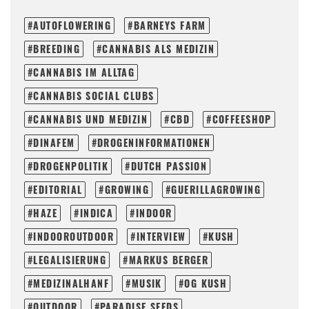
AUTOFLOWERING
BARNEYS FARM
BREEDING
CANNABIS ALS MEDIZIN
CANNABIS IM ALLTAG
CANNABIS SOCIAL CLUBS
CANNABIS UND MEDIZIN
CBD
COFFEESHOP
DINAFEM
DROGENINFORMATIONEN
DROGENPOLITIK
DUTCH PASSION
EDITORIAL
GROWING
GUERILLAGROWING
HAZE
INDICA
INDOOR
INDOOROUTDOOR
INTERVIEW
KUSH
LEGALISIERUNG
MARKUS BERGER
MEDIZINALHANF
MUSIK
OG KUSH
OUTDOOR
PARADISE SEEDS