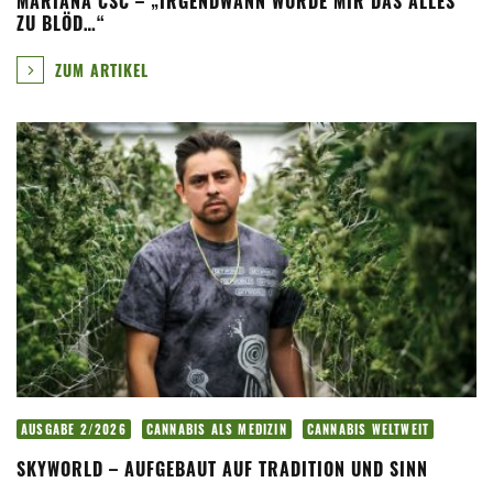
MARIANA CSC – „IRGENDWANN WURDE MIR DAS ALLES
ZU BLÖD…“
ZUM ARTIKEL
AUSGABE 2/2026
CANNABIS ALS MEDIZIN
CANNABIS WELTWEIT
SKYWORLD – AUFGEBAUT AUF TRADITION UND SINN