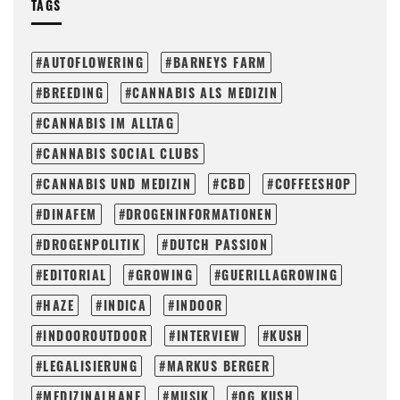
TAGS
AUTOFLOWERING
BARNEYS FARM
BREEDING
CANNABIS ALS MEDIZIN
CANNABIS IM ALLTAG
CANNABIS SOCIAL CLUBS
CANNABIS UND MEDIZIN
CBD
COFFEESHOP
DINAFEM
DROGENINFORMATIONEN
DROGENPOLITIK
DUTCH PASSION
EDITORIAL
GROWING
GUERILLAGROWING
HAZE
INDICA
INDOOR
INDOOROUTDOOR
INTERVIEW
KUSH
LEGALISIERUNG
MARKUS BERGER
MEDIZINALHANF
MUSIK
OG KUSH