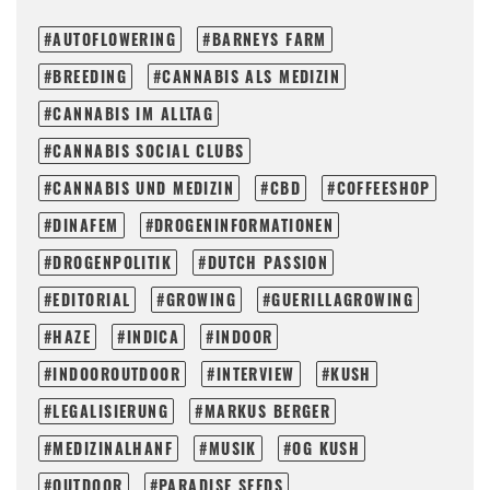
AUTOFLOWERING
BARNEYS FARM
BREEDING
CANNABIS ALS MEDIZIN
CANNABIS IM ALLTAG
CANNABIS SOCIAL CLUBS
CANNABIS UND MEDIZIN
CBD
COFFEESHOP
DINAFEM
DROGENINFORMATIONEN
DROGENPOLITIK
DUTCH PASSION
EDITORIAL
GROWING
GUERILLAGROWING
HAZE
INDICA
INDOOR
INDOOROUTDOOR
INTERVIEW
KUSH
LEGALISIERUNG
MARKUS BERGER
MEDIZINALHANF
MUSIK
OG KUSH
OUTDOOR
PARADISE SEEDS