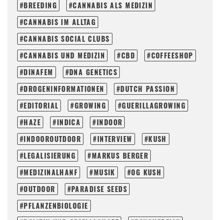
BREEDING
CANNABIS ALS MEDIZIN
CANNABIS IM ALLTAG
CANNABIS SOCIAL CLUBS
CANNABIS UND MEDIZIN
CBD
COFFEESHOP
DINAFEM
DNA GENETICS
DROGENINFORMATIONEN
DUTCH PASSION
EDITORIAL
GROWING
GUERILLAGROWING
HAZE
INDICA
INDOOR
INDOOROUTDOOR
INTERVIEW
KUSH
LEGALISIERUNG
MARKUS BERGER
MEDIZINALHANF
MUSIK
OG KUSH
OUTDOOR
PARADISE SEEDS
PFLANZENBIOLOGIE