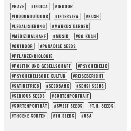
HAZE
INDICA
INDOOR
INDOOROUTDOOR
INTERVIEW
KUSH
LEGALISIERUNG
MARKUS BERGER
MEDIZINALHANF
MUSIK
OG KUSH
OUTDOOR
PARADISE SEEDS
PFLANZENBIOLOGIE
POLITIK UND GESELLSCHAFT
PSYCHEDELIK
PSYCHEDELISCHE KULTUR
REISEBERICHT
SATIRETRIEB
SEEDBANK
SENSI SEEDS
SERIOUS SEEDS
SORTENPORTRAIT
SORTENPORTRÄT
SWEET SEEDS
T.H. SEEDS
THCENE SORTEN
TH SEEDS
USA