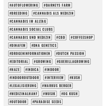
AUTOFLOWERING
BARNEYS FARM
BREEDING
CANNABIS ALS MEDIZIN
CANNABIS IM ALLTAG
CANNABIS SOCIAL CLUBS
CANNABIS UND MEDIZIN
CBD
COFFEESHOP
DINAFEM
DNA GENETICS
DROGENINFORMATIONEN
DUTCH PASSION
EDITORIAL
GROWING
GUERILLAGROWING
HAZE
INDICA
INDOOR
INDOOROUTDOOR
INTERVIEW
KUSH
LEGALISIERUNG
MARKUS BERGER
MEDIZINALHANF
MUSIK
OG KUSH
OUTDOOR
PARADISE SEEDS