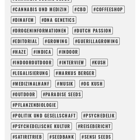
CANNABIS UND MEDIZIN
CBD
COFFEESHOP
DINAFEM
DNA GENETICS
DROGENINFORMATIONEN
DUTCH PASSION
EDITORIAL
GROWING
GUERILLAGROWING
HAZE
INDICA
INDOOR
INDOOROUTDOOR
INTERVIEW
KUSH
LEGALISIERUNG
MARKUS BERGER
MEDIZINALHANF
MUSIK
OG KUSH
OUTDOOR
PARADISE SEEDS
PFLANZENBIOLOGIE
POLITIK UND GESELLSCHAFT
PSYCHEDELIK
PSYCHEDELISCHE KULTUR
REISEBERICHT
SATIRETRIEB
SEEDBANK
SENSI SEEDS