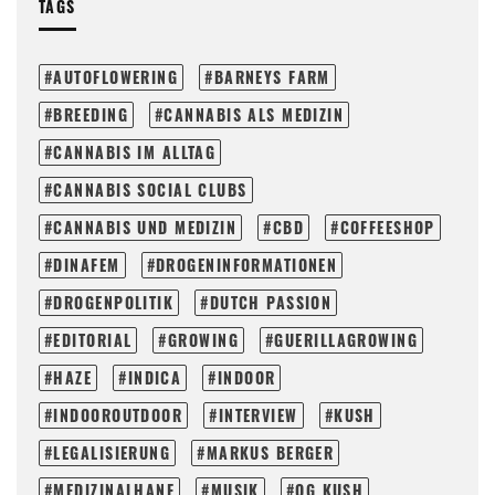
TAGS
AUTOFLOWERING
BARNEYS FARM
BREEDING
CANNABIS ALS MEDIZIN
CANNABIS IM ALLTAG
CANNABIS SOCIAL CLUBS
CANNABIS UND MEDIZIN
CBD
COFFEESHOP
DINAFEM
DROGENINFORMATIONEN
DROGENPOLITIK
DUTCH PASSION
EDITORIAL
GROWING
GUERILLAGROWING
HAZE
INDICA
INDOOR
INDOOROUTDOOR
INTERVIEW
KUSH
LEGALISIERUNG
MARKUS BERGER
MEDIZINALHANF
MUSIK
OG KUSH