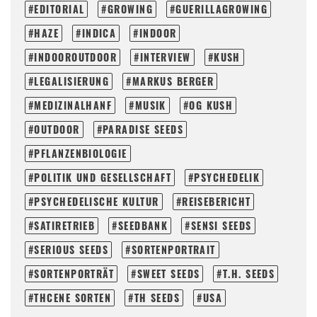
EDITORIAL
GROWING
GUERILLAGROWING
HAZE
INDICA
INDOOR
INDOOROUTDOOR
INTERVIEW
KUSH
LEGALISIERUNG
MARKUS BERGER
MEDIZINALHANF
MUSIK
OG KUSH
OUTDOOR
PARADISE SEEDS
PFLANZENBIOLOGIE
POLITIK UND GESELLSCHAFT
PSYCHEDELIK
PSYCHEDELISCHE KULTUR
REISEBERICHT
SATIRETRIEB
SEEDBANK
SENSI SEEDS
SERIOUS SEEDS
SORTENPORTRAIT
SORTENPORTRÄT
SWEET SEEDS
T.H. SEEDS
THCENE SORTEN
TH SEEDS
USA