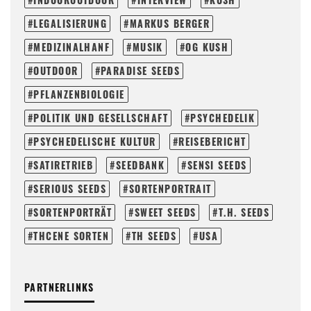
LEGALISIERUNG
MARKUS BERGER
MEDIZINALHANF
MUSIK
OG KUSH
OUTDOOR
PARADISE SEEDS
PFLANZENBIOLOGIE
POLITIK UND GESELLSCHAFT
PSYCHEDELIK
PSYCHEDELISCHE KULTUR
REISEBERICHT
SATIRETRIEB
SEEDBANK
SENSI SEEDS
SERIOUS SEEDS
SORTENPORTRAIT
SORTENPORTRÄT
SWEET SEEDS
T.H. SEEDS
THCENE SORTEN
TH SEEDS
USA
PARTNERLINKS