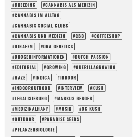
BREEDING
CANNABIS ALS MEDIZIN
CANNABIS IM ALLTAG
CANNABIS SOCIAL CLUBS
CANNABIS UND MEDIZIN
CBD
COFFEESHOP
DINAFEM
DNA GENETICS
DROGENINFORMATIONEN
DUTCH PASSION
EDITORIAL
GROWING
GUERILLAGROWING
HAZE
INDICA
INDOOR
INDOOROUTDOOR
INTERVIEW
KUSH
LEGALISIERUNG
MARKUS BERGER
MEDIZINALHANF
MUSIK
OG KUSH
OUTDOOR
PARADISE SEEDS
PFLANZENBIOLOGIE