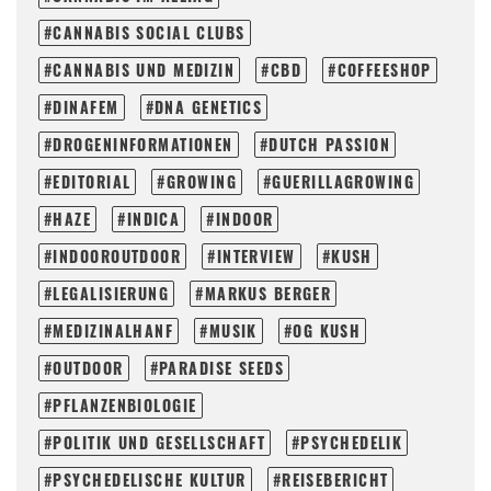
CANNABIS SOCIAL CLUBS
CANNABIS UND MEDIZIN
CBD
COFFEESHOP
DINAFEM
DNA GENETICS
DROGENINFORMATIONEN
DUTCH PASSION
EDITORIAL
GROWING
GUERILLAGROWING
HAZE
INDICA
INDOOR
INDOOROUTDOOR
INTERVIEW
KUSH
LEGALISIERUNG
MARKUS BERGER
MEDIZINALHANF
MUSIK
OG KUSH
OUTDOOR
PARADISE SEEDS
PFLANZENBIOLOGIE
POLITIK UND GESELLSCHAFT
PSYCHEDELIK
PSYCHEDELISCHE KULTUR
REISEBERICHT