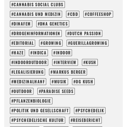
CANNABIS SOCIAL CLUBS
CANNABIS UND MEDIZIN
CBD
COFFEESHOP
DINAFEM
DNA GENETICS
DROGENINFORMATIONEN
DUTCH PASSION
EDITORIAL
GROWING
GUERILLAGROWING
HAZE
INDICA
INDOOR
INDOOROUTDOOR
INTERVIEW
KUSH
LEGALISIERUNG
MARKUS BERGER
MEDIZINALHANF
MUSIK
OG KUSH
OUTDOOR
PARADISE SEEDS
PFLANZENBIOLOGIE
POLITIK UND GESELLSCHAFT
PSYCHEDELIK
PSYCHEDELISCHE KULTUR
REISEBERICHT