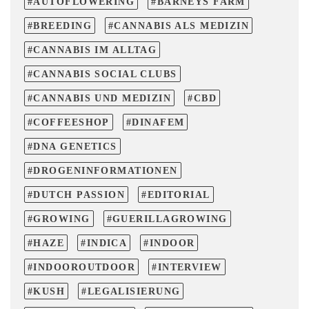
AUTOFLOWERING
BARNEYS FARM
BREEDING
CANNABIS ALS MEDIZIN
CANNABIS IM ALLTAG
CANNABIS SOCIAL CLUBS
CANNABIS UND MEDIZIN
CBD
COFFEESHOP
DINAFEM
DNA GENETICS
DROGENINFORMATIONEN
DUTCH PASSION
EDITORIAL
GROWING
GUERILLAGROWING
HAZE
INDICA
INDOOR
INDOOROUTDOOR
INTERVIEW
KUSH
LEGALISIERUNG