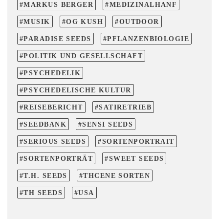
MARKUS BERGER
MEDIZINALHANF
MUSIK
OG KUSH
OUTDOOR
PARADISE SEEDS
PFLANZENBIOLOGIE
POLITIK UND GESELLSCHAFT
PSYCHEDELIK
PSYCHEDELISCHE KULTUR
REISEBERICHT
SATIRETRIEB
SEEDBANK
SENSI SEEDS
SERIOUS SEEDS
SORTENPORTRAIT
SORTENPORTRÄT
SWEET SEEDS
T.H. SEEDS
THCENE SORTEN
TH SEEDS
USA